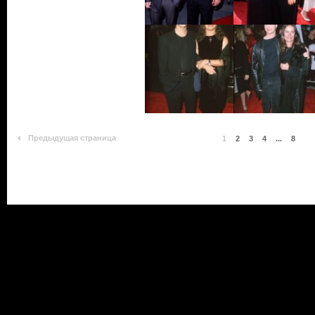
Предыдущая страница
1
2
3
4
...
8