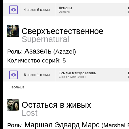
Демоны
4 сезон 6 серия
Demons
Сверхъестественное
Supernatural
Азазель
Роль:
(Azazel)
Количество серий: 5
Ссылка в тихую гавань
6 сезон 1 серия
Exile on Main Street
…БОЛЬШЕ
Остаться в живых
Lost
Маршал Эдвард Марс
Роль:
(Marshal 