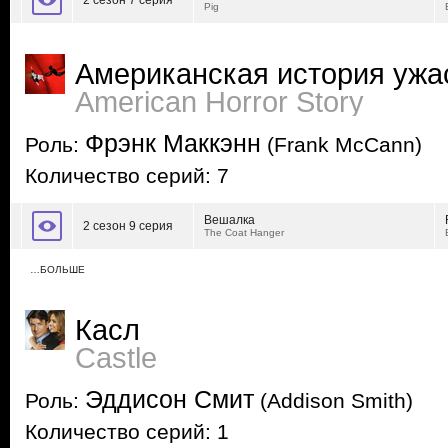
2 сезон 7 серия
Pig
Американская история ужа
American Horror Story
Фрэнк Маккэнн
Роль:
(Frank McCann)
Количество серий: 7
Вешалка
2 сезон 9 серия
The Coat Hanger
…БОЛЬШЕ
Касл
Castle
Эддисон Смит
Роль:
(Addison Smith)
Количество серий: 1