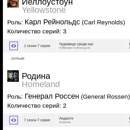
Йеллоустоун
Yellowstone
Карл Рейнольдс
Роль:
(Carl Reynolds)
Количество серий: 3
Чудовище среди нас
1 сезон 7 серия
A Monster Is Among Us
…БОЛЬШЕ
Родина
Homeland
Генерал Россен
Роль:
(General Rossen)
Количество серий: 2
Анданте
7 сезон 7 серия
Andante