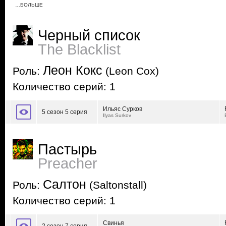
…БОЛЬШЕ
Черный список
The Blacklist
Леон Кокс
Роль:
(Leon Cox)
Количество серий: 1
Ильяс Сурков
5 сезон 5 серия
Ilyas Surkov
Пастырь
Preacher
Салтон
Роль:
(Saltonstall)
Количество серий: 1
Свинья