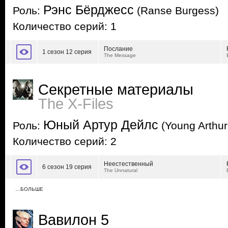
Рэнс Бёрджесс
Роль:
(Ranse Burgess)
Количество серий: 1
Послание
1 сезон 12 серия
The Message
Секретные материалы
The X-Files
Юный Артур Дейлс
Роль:
(Young Arthur
Количество серий: 2
Неестественный
6 сезон 19 серия
The Unnatural
…БОЛЬШЕ
Вавилон 5