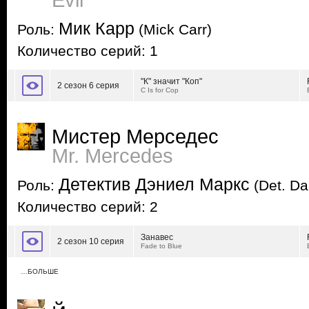
Evil
Мик Карр
Роль:
(Mick Carr)
Количество серий: 1
"К" значит "Коп"
2 сезон 6 серия
C Is for Cop
Мистер Мерседес
Mr. Mercedes
Детектив Дэниел Маркс
Роль:
(Det. Da
Количество серий: 2
Занавес
2 сезон 10 серия
Fade to Blue
…БОЛЬШЕ