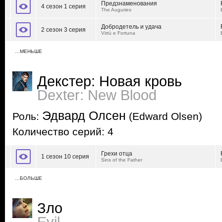
Предзнаменования
4 сезон 1 серия
The Auguries
Добродетель и удача
2 сезон 3 серия
Virtù e Fortuna
…МЕНЬШЕ
Декстер: Новая кровь
Dexter: New Blood
Эдвард Олсен
Роль:
(Edward Olsen)
Количество серий: 4
Грехи отца
1 сезон 10 серия
Sins of the Father
…БОЛЬШЕ
Зло