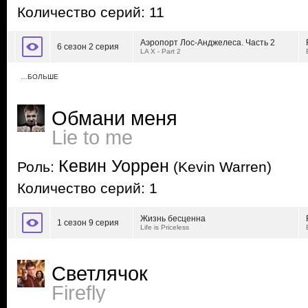
Количество серий: 11
Аэропорт Лос-Анджелеса. Часть 2
6 сезон 2 серия
LA X - Part 2
…БОЛЬШЕ
Обмани меня
Lie to me
Кевин Уоррен
Роль:
(Kevin Warren)
Количество серий: 1
Жизнь бесценна
1 сезон 9 серия
Life is Priceless
Светлячок
Firefly