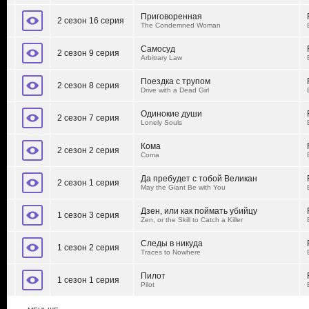
Приговоренная
2 сезон 16 серия
The Condemned Woman
Самосуд
2 сезон 9 серия
Arbitrary Law
Поездка с трупом
2 сезон 8 серия
Drive with a Dead Girl
Одинокие души
2 сезон 7 серия
Lonely Souls
Кома
2 сезон 2 серия
Coma
Да пребудет с тобой Великан
2 сезон 1 серия
May the Giant Be with You
Дзен, или как поймать убийцу
1 сезон 3 серия
Zen, or the Skill to Catch a Killer
Следы в никуда
1 сезон 2 серия
Traces to Nowhere
Пилот
1 сезон 1 серия
Pilot