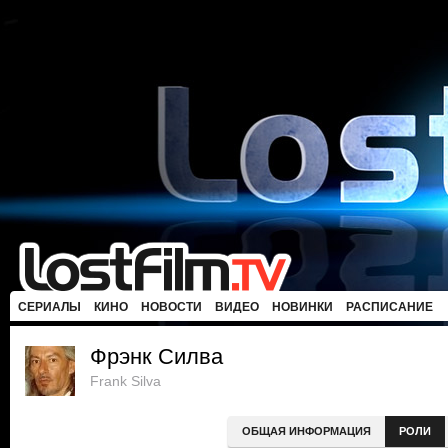
СЕРИАЛЫ
КИНО
НОВОСТИ
ВИДЕО
НОВИНКИ
РАСПИСАНИЕ
Фрэнк Силва
Frank Silva
ОБЩАЯ ИНФОРМАЦИЯ
РОЛИ