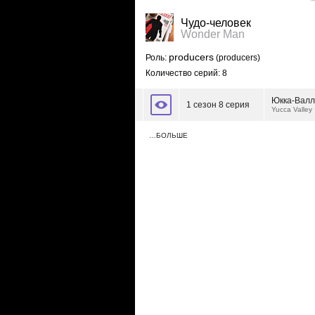
Чудо-человек
Wonder Man
producers
Роль:
(producers)
Количество серий: 8
Юкка-Вал
1 сезон 8 серия
Yucca Valley
…БОЛЬШЕ