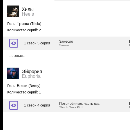
Хилы
Heels
Триша
Роль:
(Tricia)
Количество серий: 2
Занесло
1 сезон 5 серия
Swerve
…БОЛЬШЕ
Эйфория
Euphoria
Бекки
Роль:
(Becky)
Количество серий: 1
Потрясённые, часть два
1 сезон 4 серия
Shook Ones Pt. II