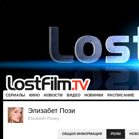
СЕРИАЛЫ
КИНО
НОВОСТИ
ВИДЕО
НОВИНКИ
РАСПИСАНИЕ
Элизабет Пози
Elizabeth Posey
ОБЩАЯ ИНФОРМАЦИЯ
РОЛИ
НОВ