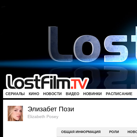
СЕРИАЛЫ
КИНО
НОВОСТИ
ВИДЕО
НОВИНКИ
РАСПИСАНИЕ
Элизабет Пози
Elizabeth Posey
ОБЩАЯ ИНФОРМАЦИЯ
РОЛИ
НОВ