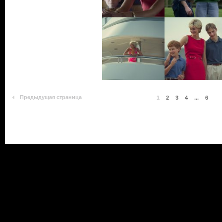
Предыдущая страница
1
2
3
4
...
6