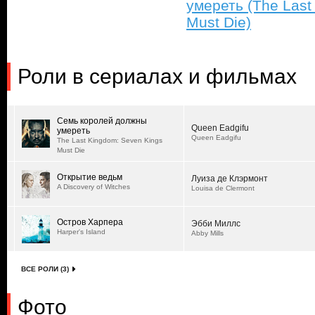
умереть (The Last
Must Die)
Роли в сериалах и фильмах
Семь королей должны
Queen Eadgifu
умереть
Queen Eadgifu
The Last Kingdom: Seven Kings
Must Die
Открытие ведьм
Луиза де Клэрмонт
A Discovery of Witches
Louisa de Clermont
Остров Харпера
Эбби Миллс
Harper's Island
Abby Mills
ВСЕ РОЛИ (3)
Фото