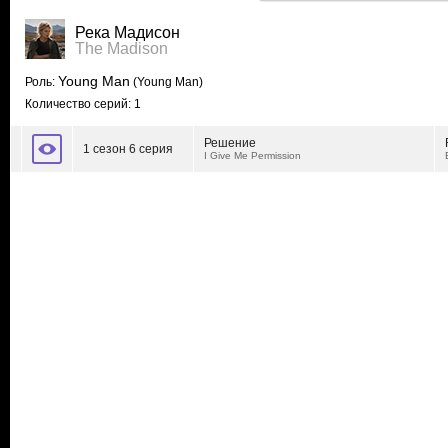
Река Мадисон
The Madison
Young Man
Роль:
(Young Man)
Количество серий: 1
Решение
1 сезон 6 серия
I Give Me Permission