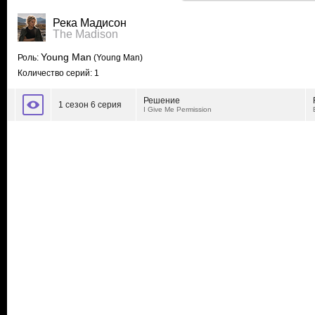
Река Мадисон
The Madison
Young Man
Роль:
(Young Man)
Количество серий: 1
Решение
1 сезон 6 серия
I Give Me Permission