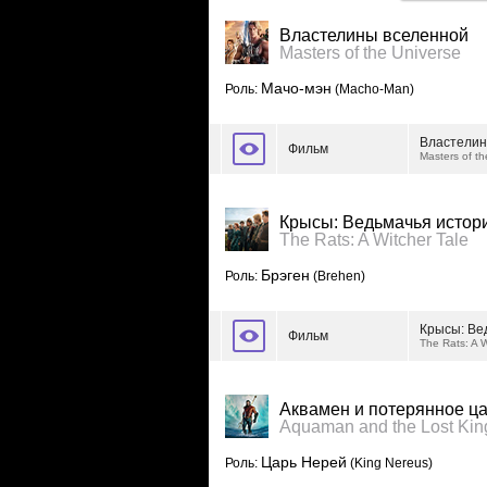
Властелины вселенной
Masters of the Universe
Мачо-мэн
Роль:
(Macho-Man)
Властелин
Фильм
Masters of th
Крысы: Ведьмачья истор
The Rats: A Witcher Tale
Брэген
Роль:
(Brehen)
Крысы: Ве
Фильм
The Rats: A W
Аквамен и потерянное ц
Aquaman and the Lost Ki
Царь Нерей
Роль:
(King Nereus)