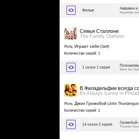
Аквамен и
Фильм
Aquaman and
Семья Сталлоне
The Family Stallone
Играет себя
Роль:
(Self)
Количество серий: 1
Познакомь
1 сезон 1 серия
Meet the Sta
В Филадельфии всегда с
It's Always Sunny in Phila
Джон Громобой
Роль:
(John Thundergun
Количество серий: 1
Громобой-
14 сезон 2 серия
Thunder Gun