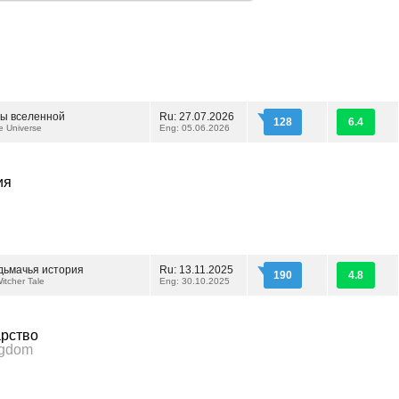
ы вселенной
Ru: 27.07.2026
128
6.4
e Universe
Eng: 05.06.2026
ия
дьмачья история
Ru: 13.11.2025
190
4.8
itcher Tale
Eng: 30.10.2025
арство
ngdom