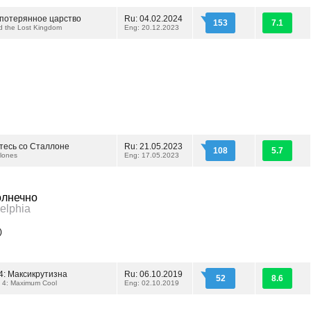
 потерянное царство
Ru: 04.02.2024
153
7.1
 the Lost Kingdom
Eng: 20.12.2023
тесь со Сталлоне
Ru: 21.05.2023
108
5.7
llones
Eng: 17.05.2023
олнечно
delphia
)
4: Максикрутизна
Ru: 06.10.2019
52
8.6
 4: Maximum Cool
Eng: 02.10.2019