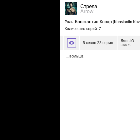
Стрела
Arrow
Константин Ковар
Роль:
(Konstantin Kov
Количество серий: 7
Лянь Ю
5 сезон 23 серия
Lian Yu
…БОЛЬШЕ