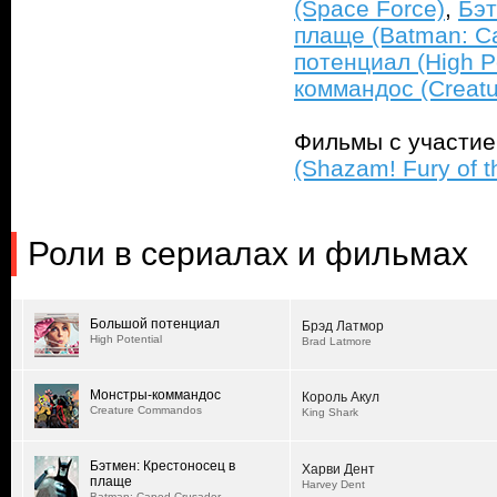
(Space Force)
,
Бэт
плаще (Batman: C
потенциал (High Po
коммандос (Creat
Фильмы с участи
(Shazam! Fury of 
Роли в сериалах и фильмах
Большой потенциал
Брэд Латмор
High Potential
Brad Latmore
Монстры-коммандос
Король Акул
Creature Commandos
King Shark
Бэтмен: Крестоносец в
Харви Дент
плаще
Harvey Dent
Batman: Caped Crusader