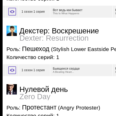
Вот ведь как бывает
1 сезон 1 серия
This Is What Happens
Декстер: Воскрешение
Dexter: Resurrection
Пешеход
Роль:
(Stylish Lower Eastside P
Количество серий: 1
Бьющееся сердце
1 сезон 1 серия
A Beating Heart...
Нулевой день
Zero Day
Протестант
Роль:
(Angry Protester)
Количество серий: 1