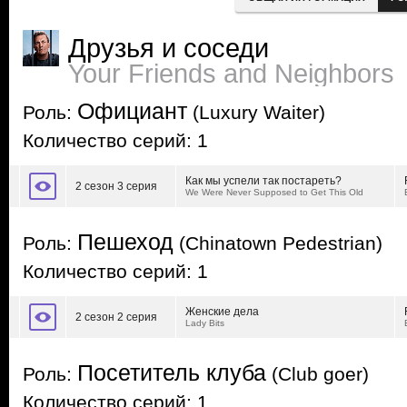
Друзья и соседи
Your Friends and Neighbors
Официант
Роль:
(Luxury Waiter)
Количество серий: 1
Как мы успели так постареть?
2 сезон 3 серия
We Were Never Supposed to Get This Old
Пешеход
Роль:
(Chinatown Pedestrian)
Количество серий: 1
Женские дела
2 сезон 2 серия
Lady Bits
Посетитель клуба
Роль:
(Club goer)
Количество серий: 1