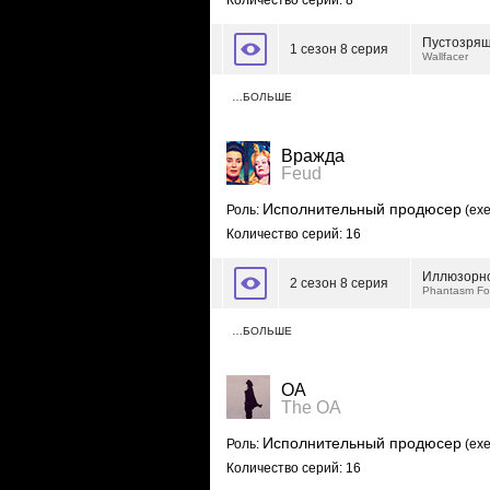
Количество серий: 8
Пустозря
1 сезон 8 серия
Wallfacer
…БОЛЬШЕ
Вражда
Feud
Исполнительный продюсер
Роль:
(exe
Количество серий: 16
Иллюзорн
2 сезон 8 серия
Phantasm Fo
…БОЛЬШЕ
ОА
The OA
Исполнительный продюсер
Роль:
(exe
Количество серий: 16