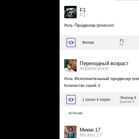
F1
F1
Продюсер
Роль:
(producer)
F1
Фильм
F1
Переходный возраст
Adolescence
Исполнительный продюсер
Роль:
(exe
Количество серий: 4
Эпизод 4
1 сезон 4 серия
Episode 4
…БОЛЬШЕ
Микки 17
Mickey 17