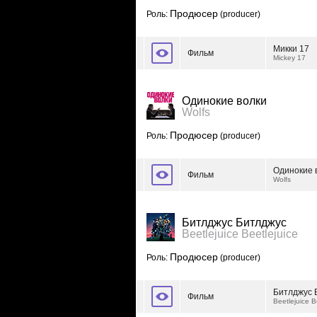
Продюсер
Роль:
(producer)
Микки 17
Фильм
Mickey 17
Одинокие волки
Wolfs
Продюсер
Роль:
(producer)
Одинокие 
Фильм
Wolfs
Битлджус Битлджус
Beetlejuice Beetlejuice
Продюсер
Роль:
(producer)
Битлджус 
Фильм
Beetlejuice B