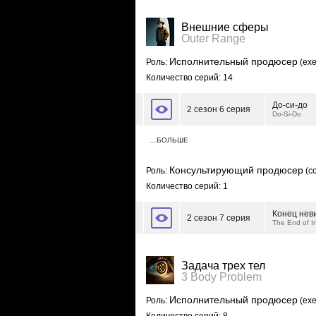
Внешние сферы
Outer Range
Исполнительный продюсер
Роль:
(exe
Количество серий: 14
До-си-до
2 сезон 6 серия
Do-Si-Do
…БОЛЬШЕ
Консультирующий продюсер
Роль:
(co
Количество серий: 1
Конец нев
2 сезон 7 серия
The End of 
Задача трех тел
3 Body Problem
Исполнительный продюсер
Роль:
(exe