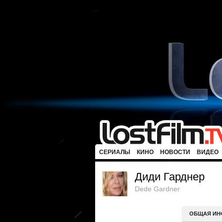
СЕРИАЛЫ
КИНО
НОВОСТИ
ВИДЕО
Диди Гарднер
Dede Gardner
ОБЩАЯ ИН