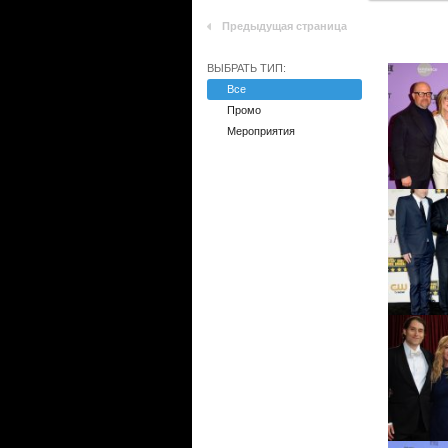
Предыдущая страница
ВЫБРАТЬ ТИП:
Все
Промо
Мероприятия