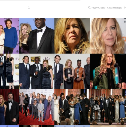
Следующая страница
1