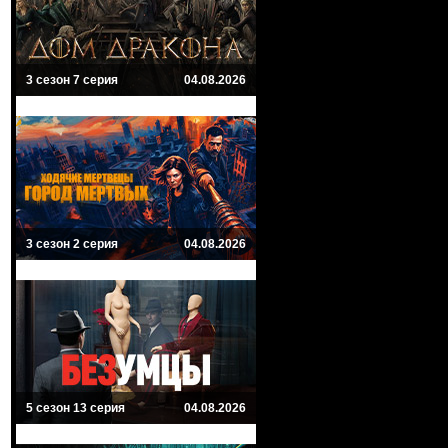
3 сезон 7 серия
04.08.2026
3 сезон 2 серия
04.08.2026
5 сезон 13 серия
04.08.2026