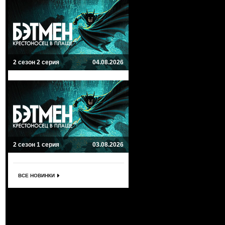
2 сезон 2 серия
04.08.2026
2 сезон 1 серия
03.08.2026
ВСЕ НОВИНКИ