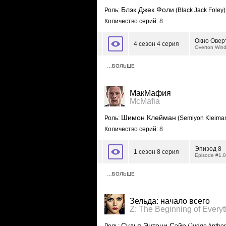
Блэк Джек Фоли
Роль:
(Black Jack Foley)
Количество серий: 8
Окно Овер
4 сезон 4 серия
Overton Win
…БОЛЬШЕ
МакМафия
McMafia
Шимон Клейман
Роль:
(Semiyon Kleima
Количество серий: 8
Эпизод 8
1 сезон 8 серия
Episode #1.8
…БОЛЬШЕ
Зельда: начало всего
Z: The Beginning of Everyt
Судья Энтони Сэйр