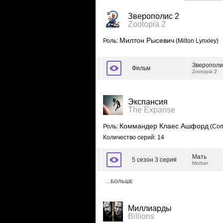
Зверополис 2
Zootopia 2
Милтон Рысевич
Роль:
(Milton Lynxley)
Зверополи
Фильм
Zootopia 2
Экспансия
The Expanse
Коммандер Клаес Ашфорд
Роль:
(Com
Количество серий: 14
Мать
5 сезон 3 серия
Mother
…БОЛЬШЕ
Миллиарды
Billions