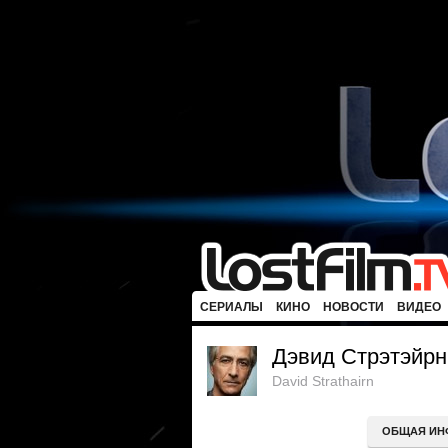
СЕРИАЛЫ
КИНО
НОВОСТИ
ВИДЕО
Дэвид Стрэтэйрн
David Strathairn
ОБЩАЯ ИН