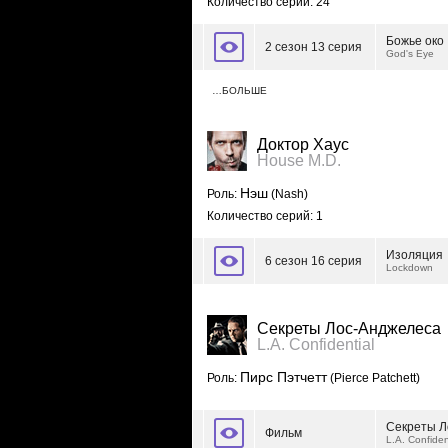
Количество серий: 24
Божье око
2 сезон 13 серия
God's Eye
…БОЛЬШЕ
Доктор Хаус
House M.D.
Нэш
Роль:
(Nash)
Количество серий: 1
Изоляция
6 сезон 16 серия
Lockdown
Секреты Лос-Анджелеса
L.A. Confidential
Пирс Пэтчетт
Роль:
(Pierce Patchett)
Секреты Л
Фильм
L.A. Confiden