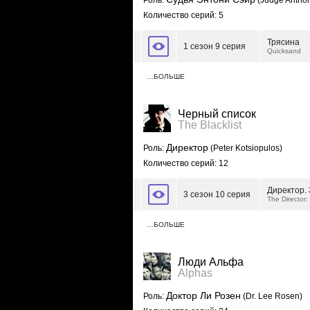
Роль:
(Judge Anthon
Количество серий: 5
Трясина
1 сезон 9 серия
Quicksand
…БОЛЬШЕ
Черный список
The Blacklist
Директор
Роль:
(Peter Kotsiopulos)
Количество серий: 12
Директор.
3 сезон 10 серия
The Director:
…БОЛЬШЕ
Люди Альфа
Alphas
Доктор Ли Розен
Роль:
(Dr. Lee Rosen)