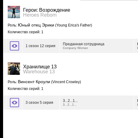
Герои: Возрождение
Heroes Reborn
Юный отец Эрики
Роль:
(Young Erica's Father)
Количество серий: 1
Преданная сотрудница
1 сезон 12 серия
Company Woman
Хранилище 13
Warehouse 13
Винсент Кроули
Роль:
(Vincent Crowley)
Количество серий: 1
3...2...1...
3 сезон 5 серия
3...2...1...