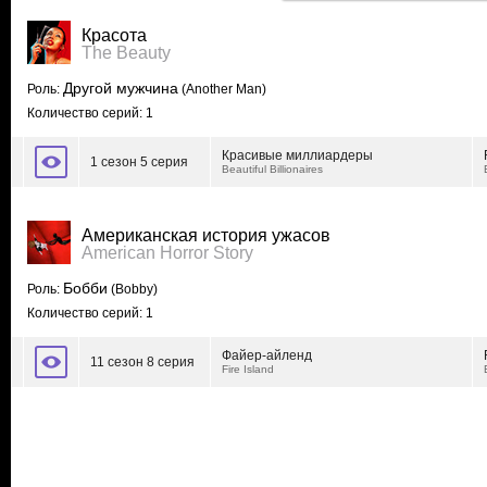
Красота
The Beauty
Другой мужчина
Роль:
(Another Man)
Количество серий: 1
Красивые миллиардеры
1 сезон 5 серия
Beautiful Billionaires
Американская история ужасов
American Horror Story
Бобби
Роль:
(Bobby)
Количество серий: 1
Файер-айленд
11 сезон 8 серия
Fire Island