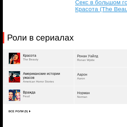
Секс в большом го
Красота (The Beau
Роли в сериалах
Красота
Ронан Уайлд
The Beauty
Ronan Wylde
Американские истории
Аарон
ужасов
Aaron
American Horror Stories
Вражда
Норман
Feud
Norman
ВСЕ РОЛИ (9)