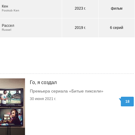
Кен
2023 г.
фильм
Footrub Ken
Рассел
2019 г.
6 серий
Russel
Го, я создал
Премьера сериала «Битые пиксели»
30 июня 2021 г.
18