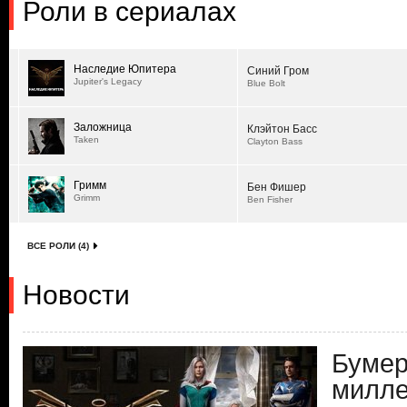
Роли в сериалах
Наследие Юпитера
Синий Гром
Jupiter's Legacy
Blue Bolt
Заложница
Клэйтон Басс
Taken
Clayton Bass
Гримм
Бен Фишер
Grimm
Ben Fisher
ВСЕ РОЛИ (4)
Новости
Бумер
милле