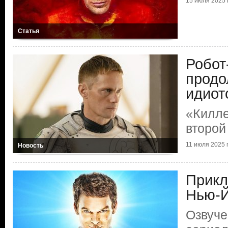
15 июля 2025 г
Статья
Робот
продо
идиот
«Килле
второй
11 июля 2025 г
Новость
Прикл
Нью-
Озвуче