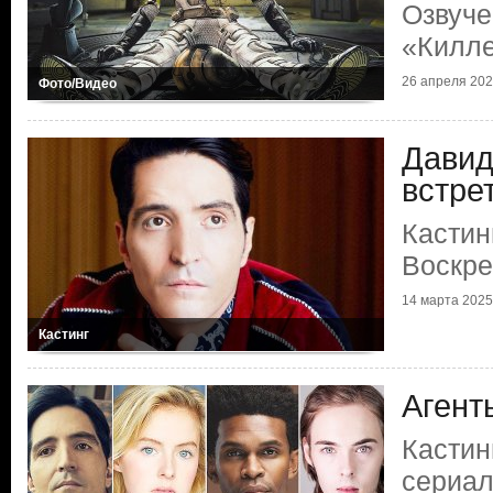
Озвуче
«Килл
26 апреля 2025
Фото/Видео
Давид
встре
Кастин
Воскр
14 марта 2025 
Кастинг
Агент
Кастин
сериал