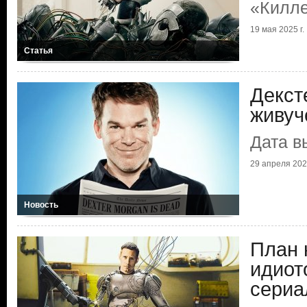
«Килл
19 мая 2025 г.
Статья
Декст
живуч
Дата в
29 апреля 2025
Новость
План 
идиот
сериа