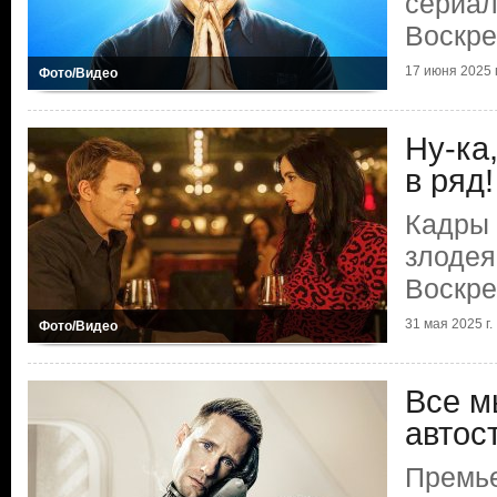
сериал
Воскр
17 июня 2025 г
Фото/Видео
Ну-ка
в ряд!
Кадры 
злодея
Воскр
31 мая 2025 г.
Фото/Видео
Все м
автос
Премь