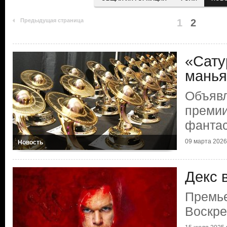
Предыдущая страница
1
2
«Сату
манья
Объяв
премии
фантас
09 марта 2026 
Новость
Декс 
Премье
Воскр