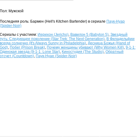
Пол: Мужской
Последняя роль: Бармен (Hell's Kitchen Bartender) в сериале
Паук-Нуар
(Spider-Noir)
Сериалы с участием:
Иерихон (Jericho)
,
Вавилон 5 (Babylon 5)
,
Звездный
путь: Следующее поколение (Star Trek: The Next Generation)
,
В Филадельфии
всегда солнечно (It's Always Sunny in Philadelphia)
,
Десница Божья (Hand of
God)
,
Побег (Prison Break)
,
Почему женщины убивают (Why Women Kill)
,
9-1-1:
Одинокая звезда (9-1-1: Lone Star)
,
Киностудия (The Studio)
,
Обратный
отсчет (Countdown)
,
Паук-Нуар (Spider-Noir)