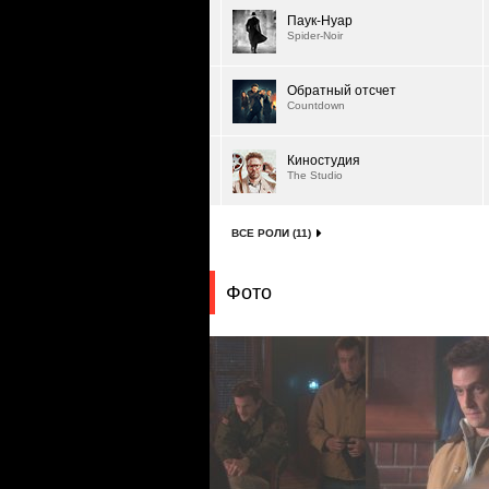
Паук-Нуар
Spider-Noir
Обратный отсчет
Countdown
Киностудия
The Studio
ВСЕ РОЛИ (11)
Фото