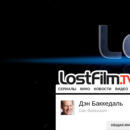
СЕРИАЛЫ
КИНО
НОВОСТИ
ВИДЕО
Дэн Баккедаль
Dan Bakkedahl
ОБЩАЯ ИН