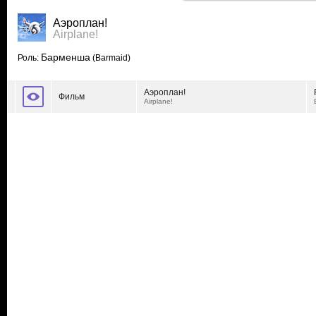
Аэроплан!
Airplane!
Барменша
Роль:
(Barmaid)
Аэроплан!
Фильм
Airplane!