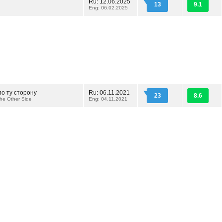
Ru: 12.06.2025
13
9.1
Eng: 06.02.2025
о ту сторону
Ru: 06.11.2021
23
8.6
he Other Side
Eng: 04.11.2021