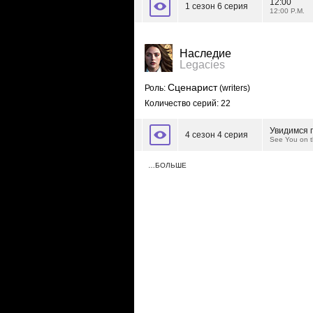
12:00
1 сезон 6 серия
12:00 P.M.
Наследие
Legacies
Сценарист
Роль:
(writers)
Количество серий: 22
Увидимся п
4 сезон 4 серия
See You on t
…БОЛЬШЕ