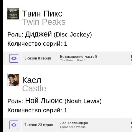
Твин Пикс
Twin Peaks
Диджей
Роль:
(Disc Jockey)
Количество серий: 1
Возвращение, часть 8
3 сезон 8 серия
The Return, Part 8
Касл
Castle
Ной Льюис
Роль:
(Noah Lewis)
Количество серий: 1
Лес Холландера
7 сезон 23 серия
Hollander's Woods