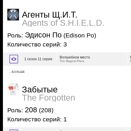
Агенты Щ.И.Т.
Agents of S.H.I.E.L.D.
Эдисон По
Роль:
(Edison Po)
Количество серий: 3
Волшебное место
1 сезон 11 серия
The Magical Place
…БОЛЬШЕ
Забытые
The Forgotten
208
Роль:
(208)
Количество серий: 1