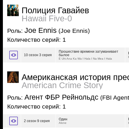
Полиция Гавайев
Hawaii Five-0
Joe Ennis
Роль:
(Joe Ennis)
Количество серий: 1
Прошествие времени затуманивает
10 сезон 3 серия
былое
E Uhi Ana Ka Wa I Hala I Na Mea I Hala
Американская история пре
American Crime Story
Агент ФБР Рейнольдс
Роль:
(FBI Agent
Количество серий: 1
Один
2 сезон 9 серия
Alone