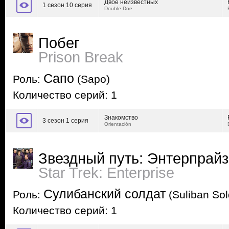
Двое неизвестных
1 сезон 10 серия
Double Doe
Побег
Prison Break
Сапо
Роль:
(Sapo)
Количество серий: 1
Знакомство
3 сезон 1 серия
Orientación
Звездный путь: Энтерпрайз
Star Trek: Enterprise
Сулибанский солдат
Роль:
(Suliban Sol
Количество серий: 1