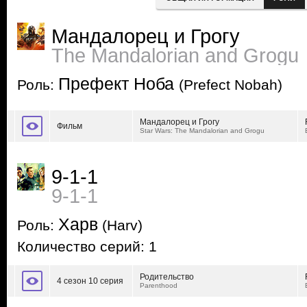
Мандалорец и Грогу
The Mandalorian and Grogu
Префект Ноба
Роль:
(Prefect Nobah)
Мандалорец и Грогу
Фильм
Star Wars: The Mandalorian and Grogu
9-1-1
9-1-1
Харв
Роль:
(Harv)
Количество серий: 1
Родительство
4 сезон 10 серия
Parenthood