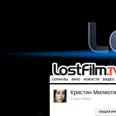
СЕРИАЛЫ
КИНО
НОВОСТИ
ВИДЕО
Кристин Милиот
Cristin Milioti
ОБЩАЯ ИН