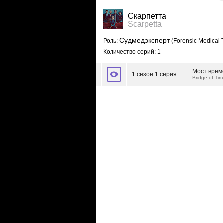
Скарпетта
Scarpetta
Судмедэксперт
Роль:
(Forensic Medical 
Количество серий: 1
Мост врем
1 сезон 1 серия
Bridge of Tim