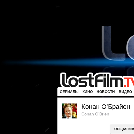
СЕРИАЛЫ
КИНО
НОВОСТИ
ВИДЕО
Конан О’Брайен
Conan O'Brien
ОБЩАЯ ИН