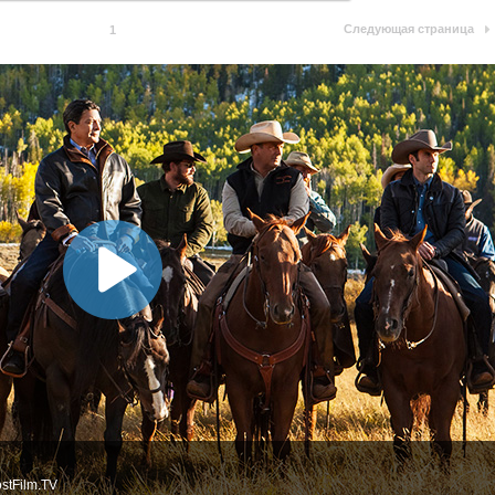
Следующая страница
1
stFilm.TV