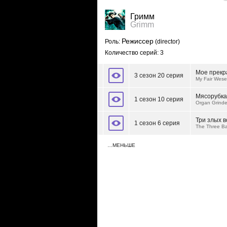
Гримм
Grimm
Режиссер
Роль:
(director)
Количество серий: 3
Мое прекр
3 сезон 20 серия
My Fair Wes
Мясорубка
1 сезон 10 серия
Organ Grinde
Три злых в
1 сезон 6 серия
The Three B
…МЕНЬШЕ