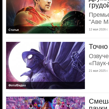
грудо
Премь
"Аве М
12 мая 2026 г.
Статья
Точно
Озвуче
«Паук-
21 мая 2025 г.
Фото/Видео
Смеша
пауки