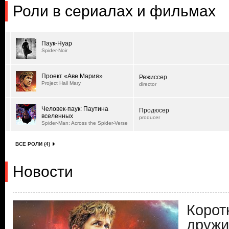
Роли в сериалах и фильмах
Паук-Нуар
Spider-Noir
Проект «Аве Мария»
Режиссер
Project Hail Mary
director
Человек-паук: Паутина
Продюсер
вселенных
producer
Spider-Man: Across the Spider-Verse
ВСЕ РОЛИ (4)
Новости
Корот
дружи