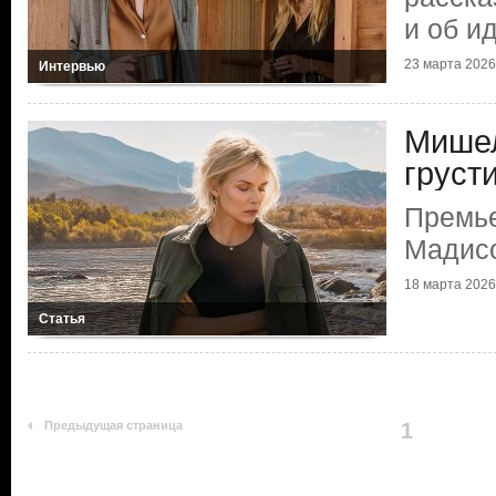
и об и
23 марта 2026 
Интервью
Мише
груст
Премье
Мадис
18 марта 2026 
Статья
Предыдущая страница
1