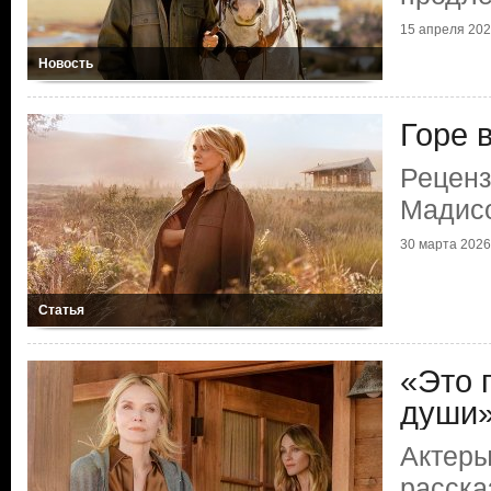
15 апреля 2026
Новость
Горе 
Реценз
Мадис
30 марта 2026 
Статья
«Это 
души
Актеры
расска