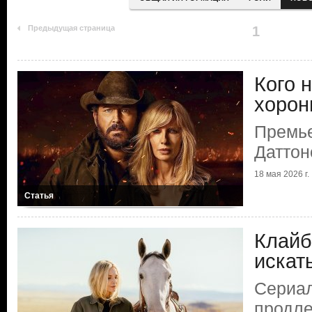
Предыдущая страница
1
Кого н
хорон
Премье
Даттон
18 мая 2026 г.
Статья
Клайб
искат
Сериа
продле