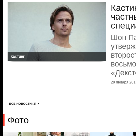
Касти
частн
специ
Шон Па
утверж
второс
Кастинг
восьмо
«Декст
29 января 2013
ВСЕ НОВОСТИ (3)
Фото