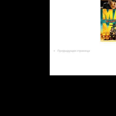
Предыдущая страница