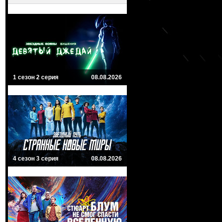
1 сезон 2 серия
08.08.2026
4 сезон 3 серия
08.08.2026