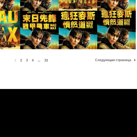
Следующая страница
1
2
3
4
...
32