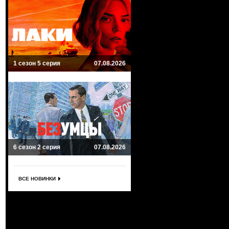
1 сезон 5 серия
07.08.2026
6 сезон 2 серия
07.08.2026
ВСЕ НОВИНКИ