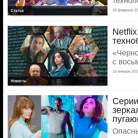
технол
28 февраля 20
Статья
Netfli
техно
«Черно
с вось
10 января 2026
Новость
Серии
зерка
пугаю
Опасны