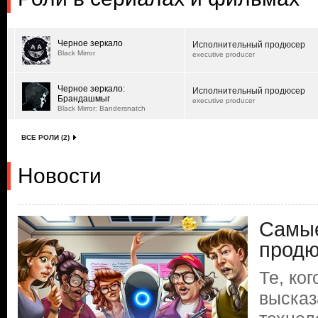
Черное зеркало
Исполнительный продюсер
Black Mirror
executive producer
Черное зеркало:
Исполнительный продюсер
Брандашмыг
executive producer
Black Mirror: Bandersnatch
ВСЕ РОЛИ (2)
Новости
Самые
продю
Те, ко
высказ