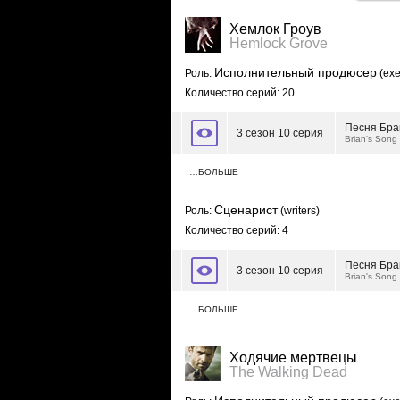
Хемлок Гроув
Hemlock Grove
Исполнительный продюсер
Роль:
(exe
Количество серий: 20
Песня Бра
3 сезон 10 серия
Brian's Song
…БОЛЬШЕ
Сценарист
Роль:
(writers)
Количество серий: 4
Песня Бра
3 сезон 10 серия
Brian's Song
…БОЛЬШЕ
Ходячие мертвецы
The Walking Dead