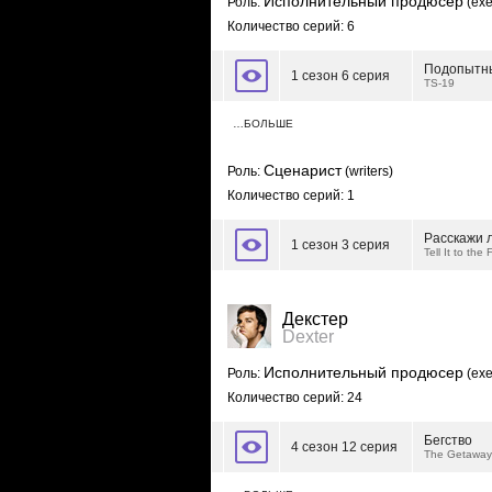
Исполнительный продюсер
Роль:
(exe
Количество серий: 6
Подопытн
1 сезон 6 серия
TS-19
…БОЛЬШЕ
Сценарист
Роль:
(writers)
Количество серий: 1
Расскажи 
1 сезон 3 серия
Tell It to the
Декстер
Dexter
Исполнительный продюсер
Роль:
(exe
Количество серий: 24
Бегство
4 сезон 12 серия
The Getaway