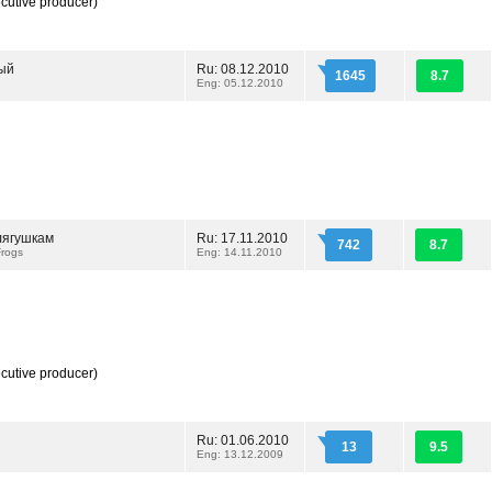
cutive producer)
ый
Ru: 08.12.2010
1645
8.7
Eng: 05.12.2010
лягушкам
Ru: 17.11.2010
742
8.7
 Frogs
Eng: 14.11.2010
cutive producer)
Ru: 01.06.2010
13
9.5
Eng: 13.12.2009