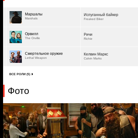
Маршалы
Испуганный байкер
Marshals
Freaked Biker
Орвилл
Ричи
The Orville
Richie
Смертельное оружие
Келвин Маркс
Lethal Weapon
Calvin Marks
ВСЕ РОЛИ (5)
Фото