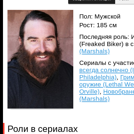
Пол: Мужской
Рост: 185 см
Последняя роль: 
(Freaked Biker) в
(Marshals)
Сериалы с участ
всегда солнечно (I
Philadelphia)
,
Грим
оружие (Lethal W
Orville)
,
Новобране
(Marshals)
Роли в сериалах