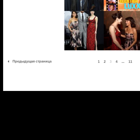
Предыдущая страница
1
2
3
4
...
11