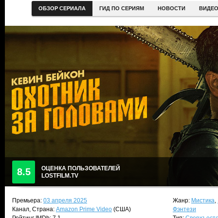
ОБЗОР СЕРИАЛА
ГИД ПО СЕРИЯМ
НОВОСТИ
ВИДЕ
ОЦЕНКА ПОЛЬЗОВАТЕЛЕЙ
8.5
LOSTFILM.TV
Премьера:
03 апреля 2025
Жанр:
Мистика
,
Канал, Страна:
Amazon Prime Video
(США)
Фэнтези