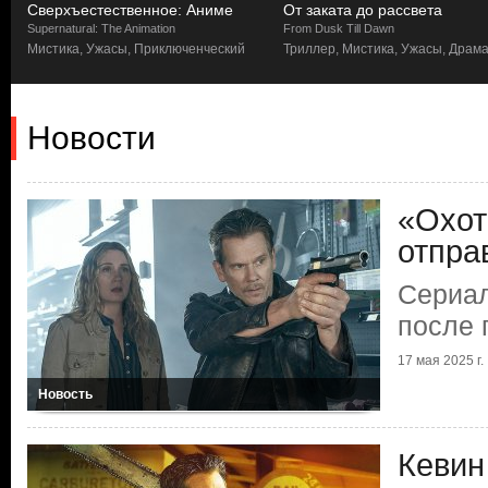
Сверхъестественное: Аниме
От заката до рассвета
Supernatural: The Animation
From Dusk Till Dawn
Мистика, Ужасы, Приключенческий
Триллер, Мистика, Ужасы, Драм
Новости
«Охот
отпра
Сериал
после 
17 мая 2025 г.
Новость
Кевин