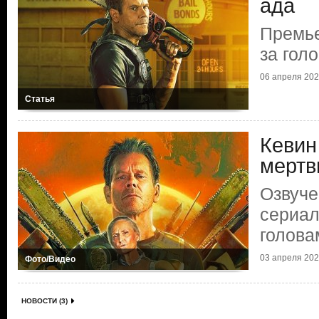
ада
Премье
за гол
06 апреля 2025
Статья
Кевин
мертв
Озвуче
сериал
голова
03 апреля 2025
Фото/Видео
НОВОСТИ (3)