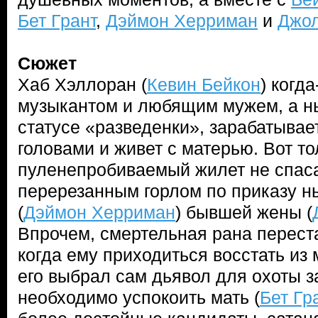
Бет Грант
,
Дэймон Херриман
и
Джол
Сюжет
Хаб Хэллоран (
Кевин Бейкон
) когд
музыкантом и любящим мужем, а н
статусе «разведенки», зарабатывает
головами и живет с матерью. Вот то
пуленепробиваемый жилет не спасае
перерезанным горлом по приказу 
(
Дэймон Херриман
) бывшей жены (
Впрочем, смертельная рана перест
когда ему приходиться восстать из 
его выбрал сам дьявол для охоты з
необходимо успокоить мать (
Бет Гр