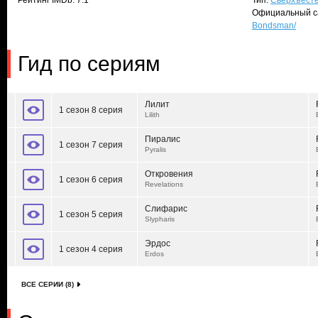
Рейтинг IMDb: 7.1
Тип:
Сверхъест
Официальный с
Bondsman/
Гид по сериям
Лилит
1 сезон 8 серия
Lilith
Пиралис
1 сезон 7 серия
Pyralis
Откровения
1 сезон 6 серия
Revelations
Слифарис
1 сезон 5 серия
Slypharis
Эрдос
1 сезон 4 серия
Erdos
ВСЕ СЕРИИ (8)