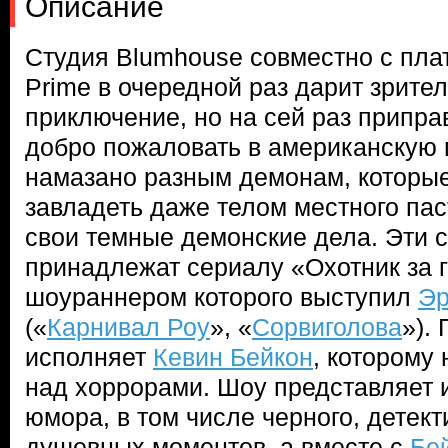
Описание
Студия Blumhouse совместно с пл
Prime в очередной раз дарит зрите
приключение, но на сей раз припр
добро пожаловать в американскую г
намазано разным демонам, которые
завладеть даже телом местного пас
свои темные демонские дела. Эти 
принадлежат сериалу «Охотник за 
шоураннером которого выступил
Эр
(«
Карнивал Роу
», «
Сорвиголова
»).
исполняет
Кевин Бейкон
, которому
над хоррорами. Шоу представляет и
юмора, в том числе черного, детект
душевных моментов, а вместе с
Бе