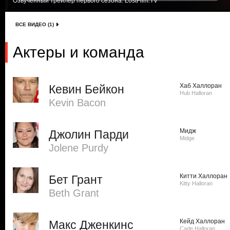
Озвученный трейлер первого сезона. LostFilm.TV
ВСЕ ВИДЕО (1)
Актеры и команда
Хаб Халлоран
Кевин Бейкон
Hub Halloran
Kevin Bacon
Мидж
Джолин Парди
Midge
Jolene Purdy
Китти Халлоран
Бет Грант
Kitty Halloran
Beth Grant
Кейд Халлоран
Макс Дженкинс
Cade Halloran