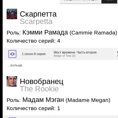
Скарпетта
Scarpetta
Кэмми Рамада
Роль:
(Cammie Ramada)
Количество серий: 4
Мост времени. Часть вторая
1 сезон 8 серия
Bridge of Time (2)
…БОЛЬШЕ
Новобранец
The Rookie
Мадам Мэган
Роль:
(Madame Megan)
Количество серий: 1