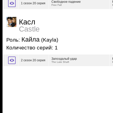
Свободное падение
1 сезон 20 серия
Free Fall
Касл
Castle
Кайла
Роль:
(Kayla)
Количество серий: 1
Запоздалый удар
2 сезон 20 серия
The Late Shaft