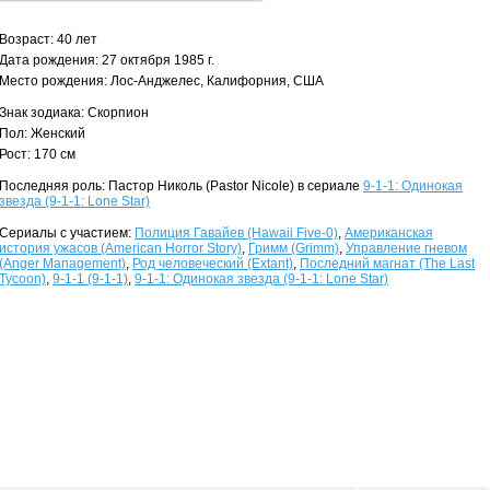
Возраст: 40 лет
Дата рождения: 27 октября 1985 г.
Место рождения: Лос-Анджелес, Калифорния, США
Знак зодиака: Скорпион
Пол: Женский
Рост: 170 см
Последняя роль: Пастор Николь (Pastor Nicole) в сериале
9-1-1: Одинокая
звезда (9-1-1: Lone Star)
Сериалы с участием:
Полиция Гавайев (Hawaii Five-0)
,
Американская
история ужасов (American Horror Story)
,
Гримм (Grimm)
,
Управление гневом
(Anger Management)
,
Род человеческий (Extant)
,
Последний магнат (The Last
Tycoon)
,
9-1-1 (9-1-1)
,
9-1-1: Одинокая звезда (9-1-1: Lone Star)