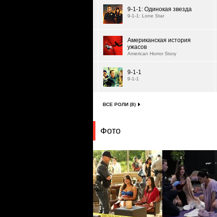
9-1-1: Одинокая звезда
9-1-1: Lone Star
Американская история
ужасов
American Horror Story
9-1-1
9-1-1
ВСЕ РОЛИ (8)
Фото