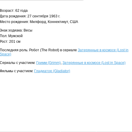
Возраст: 62 года
Дата рождения: 27 сентября 1963 г.
Место рождения: Милфорд, Коннектикут, США
Знак зодиака: Весы
Пол: Мужской
Рост: 201 см
Последняя роль: Робот (The Robot) в сериале
Затерянные в космосе (Lost in
Space)
Сериалы с участием:
Гримм (Grimm)
,
Затерянные в космосе (Lost in Space)
Фильмы с участием:
Гладиатор (Gladiator)