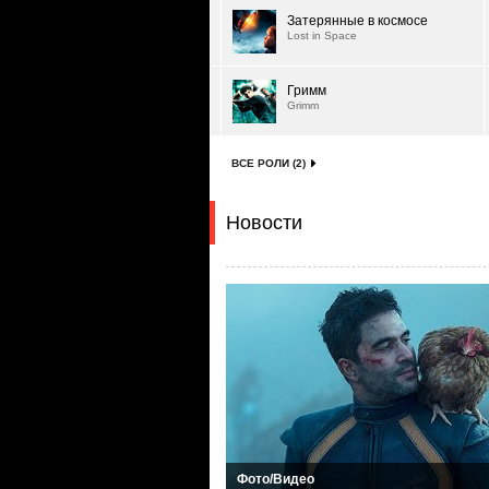
Затерянные в космосе
Lost in Space
Гримм
Grimm
ВСЕ РОЛИ (2)
Новости
Фото/Видео