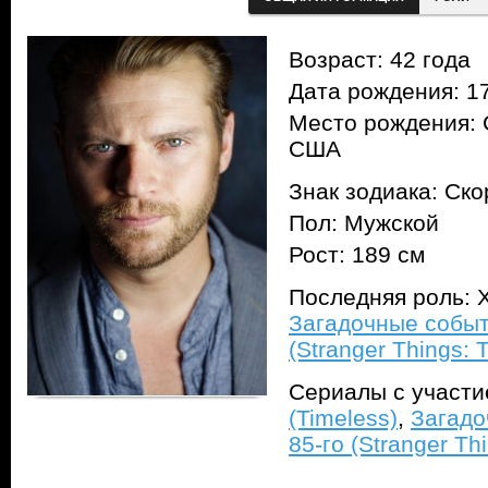
Возраст: 42 года
Дата рождения: 17
Место рождения: 
США
Знак зодиака: Ск
Пол: Мужской
Рост: 189 см
Последняя роль: Х
Загадочные событ
(Stranger Things: T
Сериалы с участ
(Timeless)
,
Загадо
85-го (Stranger Thi