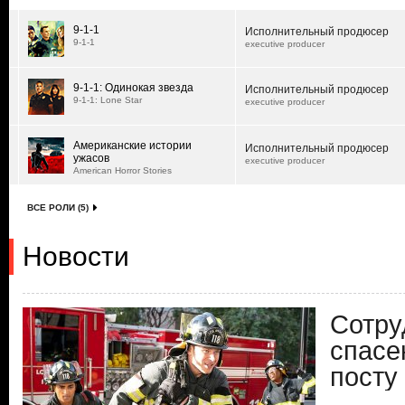
9-1-1
Исполнительный продюсер
9-1-1
executive producer
9-1-1: Одинокая звезда
Исполнительный продюсер
9-1-1: Lone Star
executive producer
Американские истории
Исполнительный продюсер
ужасов
executive producer
American Horror Stories
ВСЕ РОЛИ (5)
Новости
Сотру
спасе
посту