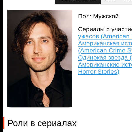
Пол: Мужской
Сериалы с участ
ужасов (American H
Американская ист
(American Crime S
Одинокая звезда (9
Американские ист
Horror Stories)
Роли в сериалах