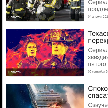
Сериал
продл
04 апреля 2025
Новость
Техас
перек
Сериал
звезда
пятого
06 сентября 20
Новость
Споко
спаса
Озвуче