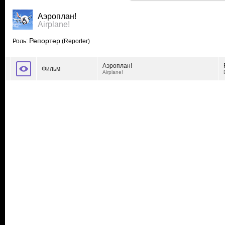
Аэроплан!
Airplane!
Репортер
Роль:
(Reporter)
Аэроплан!
Фильм
Airplane!