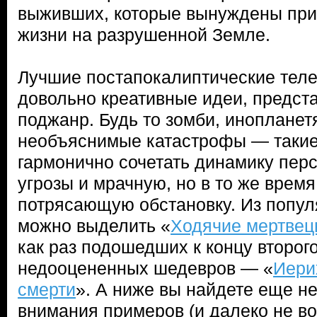
выживших, которые вынуждены при
жизни на разрушенной Земле.
Лучшие постапокалиптические тел
довольно креативные идеи, предста
поджанр. Будь то зомби, инопланет
необъяснимые катастрофы — таки
гармонично сочетать динамику пер
угрозы и мрачную, но в то же врем
потрясающую обстановку. Из попу
можно выделить «
Ходячие мертве
как раз подошедших к концу второго
недооцененных шедевров — «
Иери
смерти
». А ниже вы найдете еще н
внимания примеров (и далеко не во 