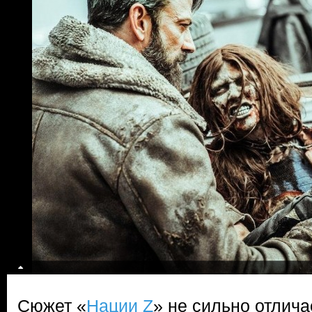
Сюжет «
Нации Z
» не сильно отлича