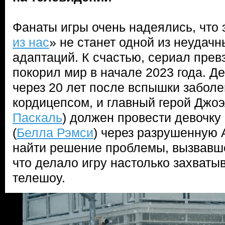
Фанаты игры очень надеялись, что 
из нас
» не станет одной из неудач
адаптаций. К счастью, сериал пре
покорил мир в начале 2023 года. Д
через 20 лет после вспышки забол
кордицепсом, и главный герой Джо
Паскаль
) должен провести девочку
(
Белла Рэмси
) через разрушенную 
найти решение проблемы, вызвавше
что делало игру настолько захваты
телешоу.