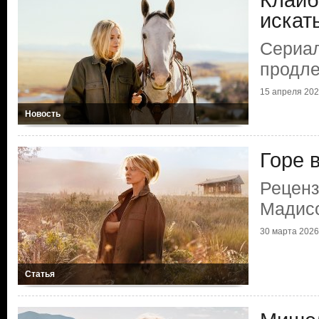
Клайб
искат
Сериа
продле
15 апреля 2026
Новость
Горе 
Реценз
Мадис
30 марта 2026 
Статья