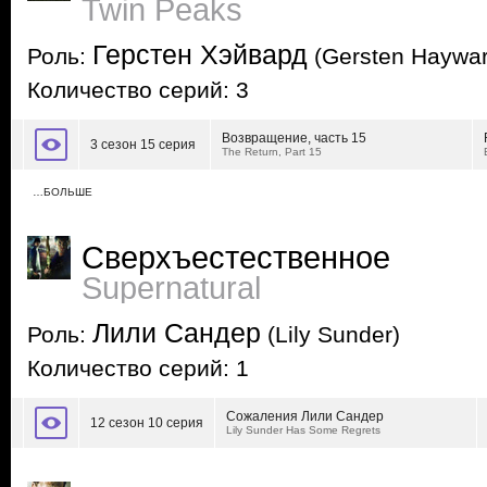
Twin Peaks
Герстен Хэйвард
Роль:
(Gersten Haywar
Количество серий: 3
Возвращение, часть 15
3 сезон 15 серия
The Return, Part 15
…БОЛЬШЕ
Сверхъестественное
Supernatural
Лили Сандер
Роль:
(Lily Sunder)
Количество серий: 1
Сожаления Лили Сандер
12 сезон 10 серия
Lily Sunder Has Some Regrets