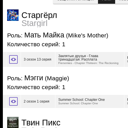
Старгёрл
Stargirl
Мать Майка
Роль:
(Mike's Mother)
Количество серий: 1
Заклятые друзья - Глава
3 сезон 13 серия
тринадцатая: Расплата
Frenemies - Chapter Thirteen: The Reckoning
Мэгги
Роль:
(Maggie)
Количество серий: 1
Summer School: Chapter One
2 сезон 1 серия
Summer School: Chapter One
Твин Пикс