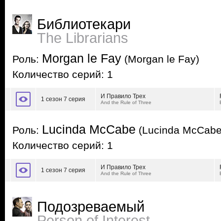
Библиотекари
The Librarians
Morgan le Fay
Роль:
(Morgan le Fay)
Количество серий: 1
И Правило Трех
1 сезон 7 серия
And the Rule of Three
Lucinda McCabe
Роль:
(Lucinda McCabe
Количество серий: 1
И Правило Трех
1 сезон 7 серия
And the Rule of Three
Подозреваемый
Person of Interest