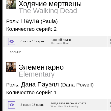
Ходячие мертвецы
The Walking Dead
Паула
Роль:
(Paula)
Количество серий: 2
В одной лодке
6 сезон 13 серия
The Same Boat
…БОЛЬШЕ
Элементарно
Elementary
Дана Пауэлл
Роль:
(Dana Powell)
Количество серий: 1
Когда твоя песенка спета
3 сезон 15 серия
When Your Number's Up